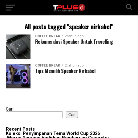
All posts tagged "speaker nirkabel"
COFFEE BREAK
2 tahun ago
Rekomendasi Speaker Untuk Travelling
COFFEE BREAK
2 tahun ago
Tips Memilih Speaker Nirkabel
Cari
Cari
Recent Posts
Koleksi Penyimpanan Tema World Cup 2026
Morris Garages Hadirkan Pembaruan Cyberster