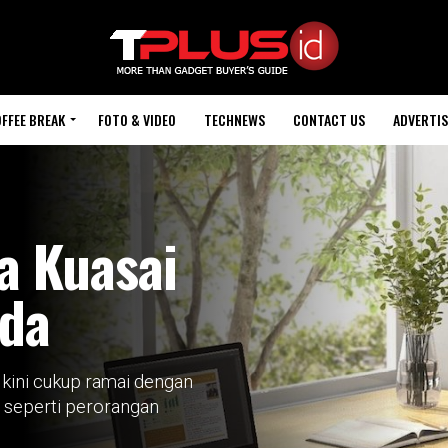
FFEE BREAK
FOTO & VIDEO
TECHNEWS
CONTACT US
ADVERTIS
a Kuasai
uda
 kini cukup ramai dengan
 seperti perorangan