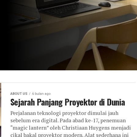
ABOUT US
6 bulan ago
Sejarah Panjang Proyektor di Dunia
Perjalanan teknologi proyektor dimulai jauh
sebelum era digital. Pada abad ke-17, penemuan
“magic lantern” oleh Christiaan Huygens menjadi
cikal bakal proyektor modern. Alat sederhana ini