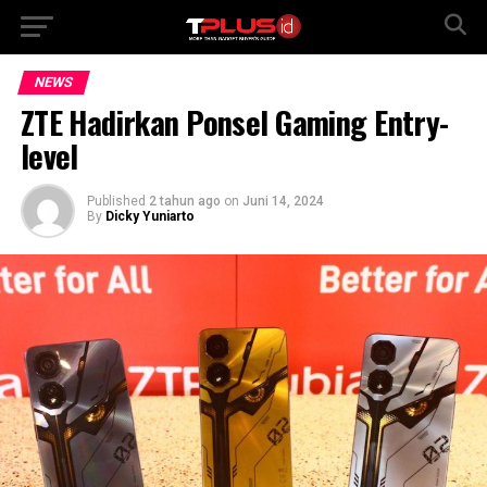
NEWS
ZTE Hadirkan Ponsel Gaming Entry-
level
Published
2 tahun ago
on
Juni 14, 2024
By
Dicky Yuniarto