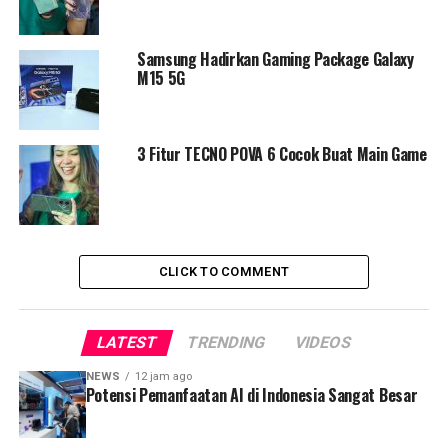
pilihan warna ini seperti fitur
Game Space 2.0
.
Sebagai
tool
untuk bantuan game dan dirancang untuk
gamer
mobile
, Game Space 2.0 pada nubia Neo 2 5G
Samsung Hadirkan Gaming Package Galaxy
menampilkan tata letak game profesional dan fungsi
M15 5G
pengoptimalan game yang kuat untuk meningkatkan
pengalaman
gaming
.
3 Fitur TECNO POVA 6 Cocok Buat Main Game
nubia Neo 2 5G yang dibanderol dengan harga
Rp2.999.000 ini juga memiliki kamera yang cukup
untuk
mendukung berbagai gaya hidup digital gamer pemula.
Smartphone ini dilengkapi dengan
dual camera
belakang
dengan kamera utama
50MP yang menawarkan gambar
CLICK TO COMMENT
yang sangat jernih dan kamera kedalaman 2MP untuk
efek bokeh, serta kamera depan 16MP. Algoritma AI-
nya yang canggih membuat pengambilan foto dapat
LATEST
TRENDING
VIDEOS
dilakukan dengan mudah, baik di siang maupun malam
hari.
NEWS
12 jam ago
Potensi Pemanfaatan AI di Indonesia Sangat Besar