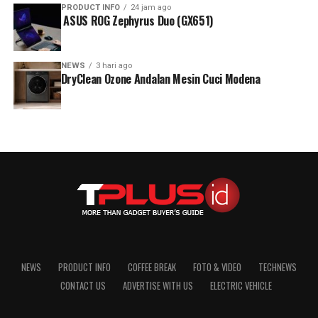
PRODUCT INFO
24 jam ago
ASUS ROG Zephyrus Duo (GX651)
NEWS
3 hari ago
DryClean Ozone Andalan Mesin Cuci Modena
RELATED TOPICS:
SMARTPHONE GAMING
ZTE NUBIA NEO 2
NEWS
PRODUCT INFO
COFFEE BREAK
FOTO & VIDEO
TECHNEWS
CONTACT US
ADVERTISE WITH US
ELECTRIC VEHICLE