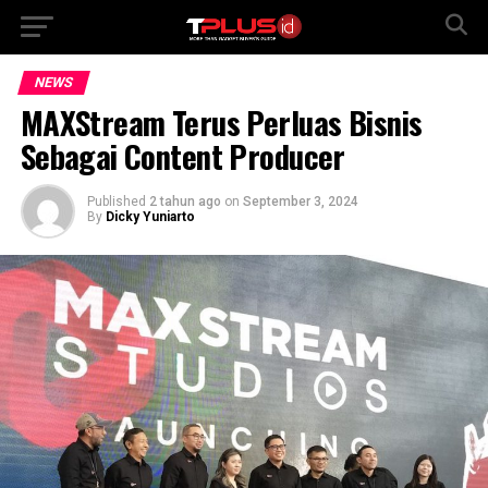
NEWS
MAXStream Terus Perluas Bisnis
Sebagai Content Producer
Published
2 tahun ago
on
September 3, 2024
By
Dicky Yuniarto