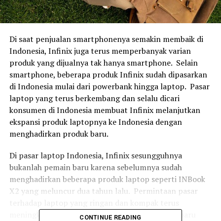
Di saat penjualan smartphonenya semakin membaik di
Indonesia, Infinix juga terus memperbanyak varian
produk yang dijualnya tak hanya smartphone. Selain
smartphone, beberapa produk Infinix sudah dipasarkan
di Indonesia mulai dari powerbank hingga laptop. Pasar
laptop yang terus berkembang dan selalu dicari
konsumen di Indonesia membuat Infinix melanjutkan
ekspansi produk laptopnya ke Indonesia dengan
menghadirkan produk baru.
Di pasar laptop Indonesia, Infinix sesungguhnya
bukanlah pemain baru karena sebelumnya sudah
menghadirkan beberapa produk laptop seperti INBook
X2 yang meluncur dua tahun lalu. Permintaan pasar
terhadap laptop yang ringan dan kompak terus
meningkat membuat Infinix menghadirkan seri baru
CONTINUE READING