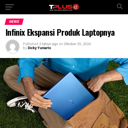
NEWS
Infinix Ekspansi Produk Laptopnya
Published
2 tahun ago
on
Oktober 25, 2024
By
Dicky Yuniarto