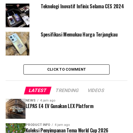
layar 14 inci yang jernih, dan ditenagai oleh prosesor
Teknologi Inovatif Infinix Selama CES 2024
Intel® Core™ i5 yang kuat.
Harga untuk INBOOK Air Pro+ adalah Rp 9.999.000,
sementara INBOOK Air dibanderol Rp 7.499.000. Kedua
Spesifikasi Memukau Harga Terjangkau
perangkat ini mulai tersedia pada 25 Oktober di semua
channel penjualan resmi Infinix Indonesia.
RELATED TOPICS:
INBOOK AIR
INBOOK AIR PRO+
INFINIX
CLICK TO COMMENT
LATEST
TRENDING
VIDEOS
NEWS
4 jam ago
LEPAS E4 EV Gunakan LEX Platform
PRODUCT INFO
4 jam ago
Koleksi Penyimpanan Tema World Cup 2026