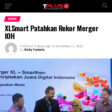
NEWS
XLSmart Patahkan Rekor Merger
IOH
Published
2 tahun ago
on
Desember 11, 2024
By
Dicky Yuniarto